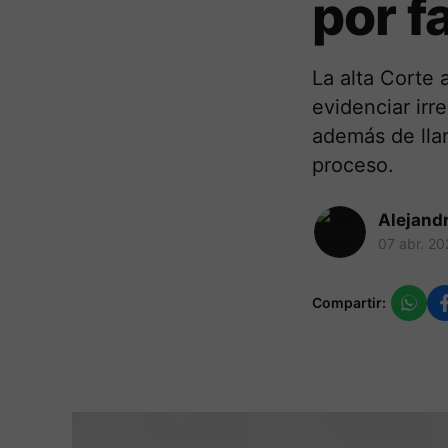
por f
La alta Corte 
evidenciar irr
además de llam
proceso.
Alejand
07 abr. 20
Compartir: