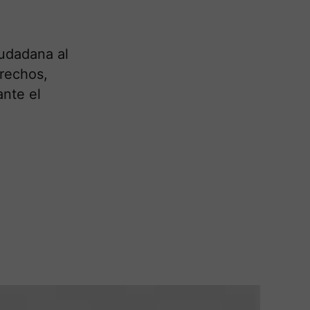
iudadana al
erechos,
ante el