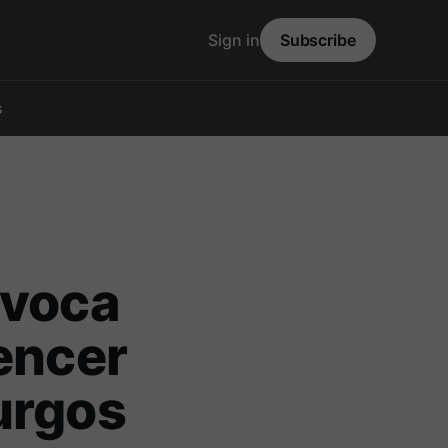
Sign in
Subscribe
s
evoca
uencer
urgos