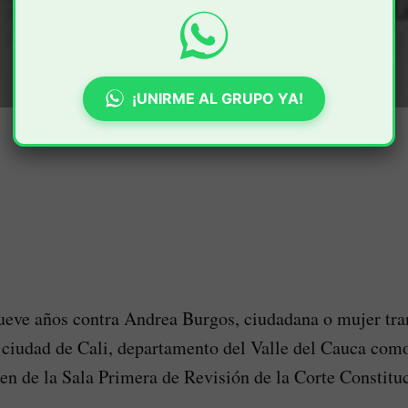
¡UNIRME AL GRUPO YA!
eve años contra Andrea Burgos, ciudadana o mujer tran
 ciudad de Cali, departamento del Valle del Cauca com
en de la Sala Primera de Revisión de la Corte Constituc