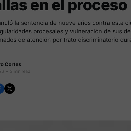
allas en el proceso
anuló la sentencia de nueve años contra esta c
egularidades procesales y vulneración de sus d
ados de atención por trato discriminatorio dur
ro Cortes
26
•
3 min read