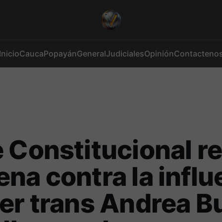
Inicio
Cauca
Popayán
General
Judiciales
Opinión
Contacteno
 Constitucional r
na contra la infl
er trans Andrea B