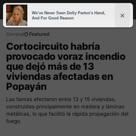
General
Featured
Cortocircuito habría
provocado voraz incendio
que dejó más de 13
viviendas afectadas en
Popayán
Las llamas afectaron entre 13 y 15 viviendas,
construidas principalmente en madera y láminas
metálicas, lo que facilitó la rápida propagación del
fuego.