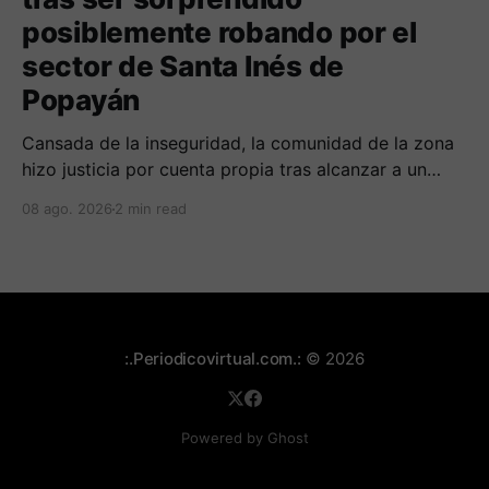
posiblemente robando por el
sector de Santa Inés de
Popayán
Cansada de la inseguridad, la comunidad de la zona
hizo justicia por cuenta propia tras alcanzar a un
sujeto señalado de robar por esta sector de la
08 ago. 2026
2 min read
comuna cuatro. La gente pedía que lo incineraran,
como pasó con la moto que al parecer usaba para
afectar a la comunidad.
:.Periodicovirtual.com.:
© 2026
Powered by Ghost