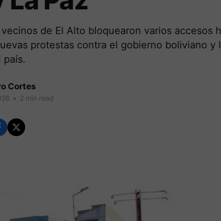
y La Paz
vecinos de El Alto bloquearon varios accesos h
evas protestas contra el gobierno boliviano y la
 país.
ro Cortes
026
•
2 min read