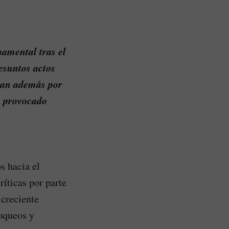
namental tras el
esuntos actos
stan además por
ha provocado
s hacia el
ríticas por parte
 creciente
loqueos y