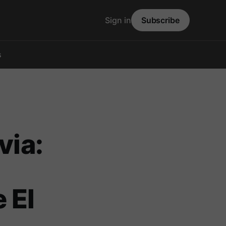
Sign in
Subscribe
s
via:
 El