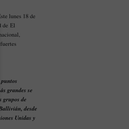
Este lunes 18 de
d de El
nacional,
fuertes
 puntos
más grandes se
os grupos de
Ballivián, desde
ciones Unidas y