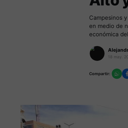
Alto 
Campesinos y 
en medio de nu
económica del
Alejand
18 may. 2
Compartir: