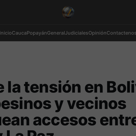
Inicio
Cauca
Popayán
General
Judiciales
Opinión
Contacteno
 la tensión en Boli
esinos y vecinos
ean accesos entre