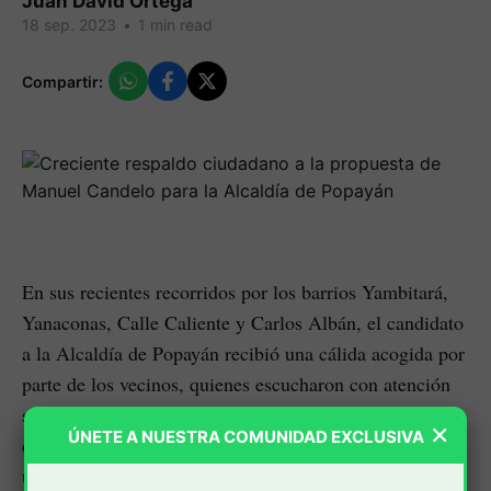
Juan David Ortega
18 sep. 2023
•
1 min read
Compartir:
En sus recientes recorridos por los barrios Yambitará,
Yanaconas, Calle Caliente y Carlos Albán, el candidato
a la Alcaldía de Popayán recibió una cálida acogida por
parte de los vecinos, quienes escucharon con atención
sus propuestas centradas en mejorar la participación
×
ÚNETE A NUESTRA COMUNIDAD EXCLUSIVA
ciudadana, impulsar el turismo, planificar el desarrollo
urbano, optimizar la gestión pública y mejorar la