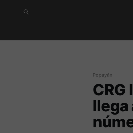
Popayán
CRG 
llega
númer