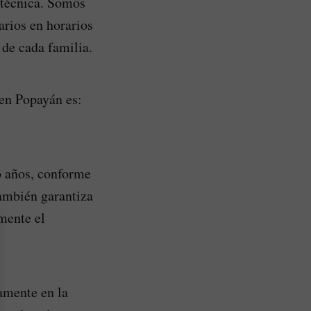
a técnica. Somos
arios en horarios
 de cada familia.
en Popayán es:
o años, conforme
ambién garantiza
mente el
amente en la