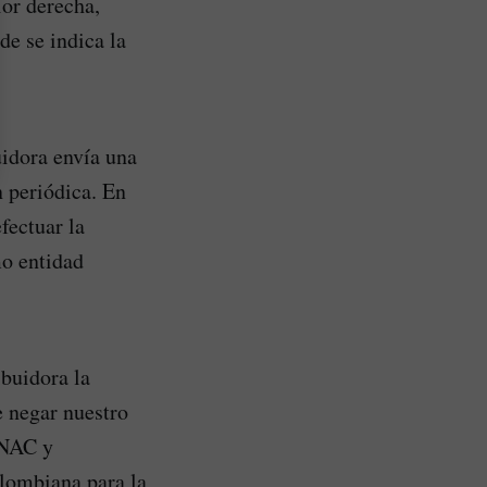
ior derecha,
de se indica la
uidora envía una
n periódica. En
fectuar la
mo entidad
buidora la
e negar nuestro
ONAC y
olombiana para la