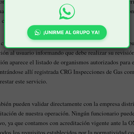
domiciliario. Esta información aparece en la parte super
uadro azul identificado como “Revisión Periódica”, don
 certificar la instalación.
¡UNIRME AL GRUPO YA!
cinco meses antes del vencimiento, la empresa distrib
ación al usuario informando que debe realizar su revisió
ón aparece el listado de organismos autorizados para e
ntrándose allí registrada CRG Inspecciones de Gas co
restar este servicio.
bién pueden validar directamente con la empresa distri
litación de nuestra operación. Ningún funcionario pued
ivo, ya que contamos con acreditación vigente ante la 
dos los requisitos establecidos por la normatividad c