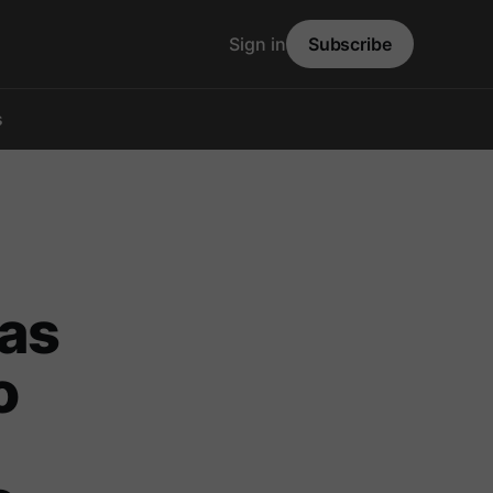
Sign in
Subscribe
s
as
o