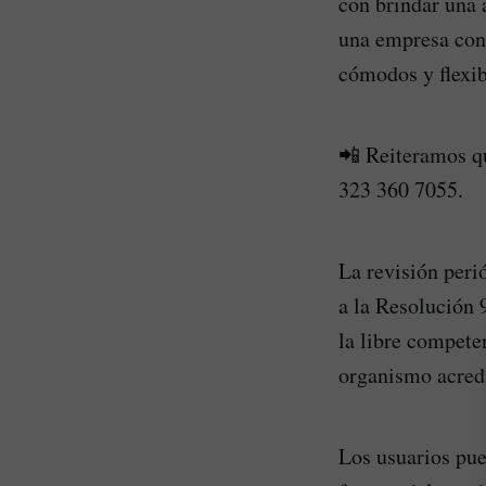
con brindar una 
una empresa conf
cómodos y flexib
📲 Reiteramos qu
323 360 7055.
La revisión peri
a la Resolución 
la libre compete
organismo acredi
Los usuarios pue