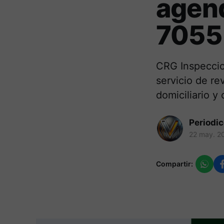
agen
7055
CRG Inspeccio
servicio de re
domiciliario y
Periodi
22 may. 2
Compartir: