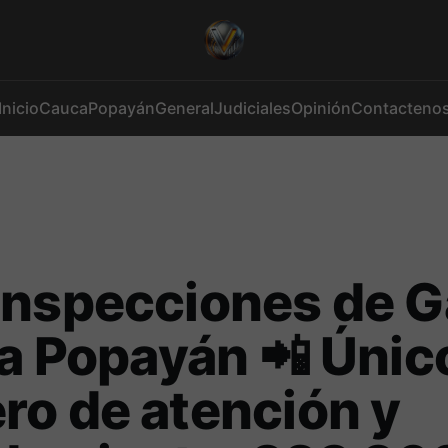
Inicio
Cauca
Popayán
General
Judiciales
Opinión
Contacteno
Inspecciones de G
 a Popayán 📲 Únic
o de atención y