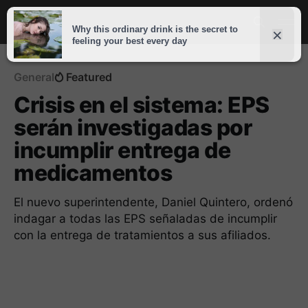
General
Featured
Crisis en el sistema: EPS
serán investigadas por
incumplir entrega de
medicamentos
El nuevo superintendente, Daniel Quintero, ordenó
indagar a todas las EPS señaladas de incumplir
con la entrega de tratamientos a sus afiliados.