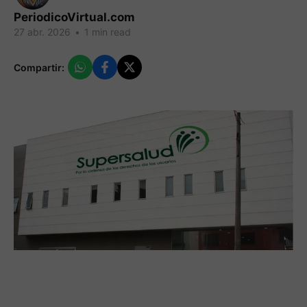
PeriodicoVirtual.com
27 abr. 2026
•
1 min read
Compartir: