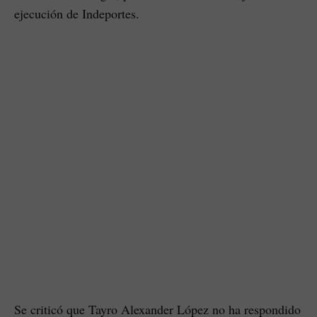
ejecución de Indeportes.
Se criticó que Tayro Alexander López no ha respondido