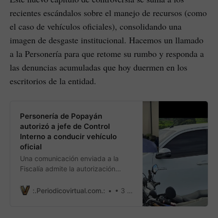
recientes escándalos sobre el manejo de recursos (como
el caso de vehículos oficiales), consolidando una
imagen de desgaste institucional. Hacemos un llamado
a la Personería para que retome su rumbo y responda a
las denuncias acumuladas que hoy duermen en los
escritorios de la entidad.
Personería de Popayán
autorizó a jefe de Control
Interno a conducir vehículo
oficial
Una comunicación enviada a la
Fiscalía admite la autorización
“verbal” para que el jefe de Control
Interno de la Alcaldía manejara el
:.Periodicovirtual.com.:
• 3 min read
carro institucional durante una
verificación nocturna por quejas de