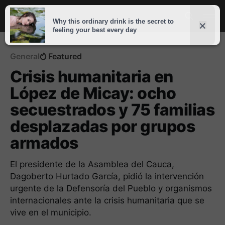
General
Featured
Crisis humanitaria en
López de Micay: ocho
secuestrados y 75 familias
desplazadas por grupos
armados
El presidente de la Asamblea del Cauca,
Dagoberto Hurtado García, pidió la intervención
urgente de la Defensoría del Pueblo y organismos
internacionales ante la crisis humanitaria que se
vive en el municipio.