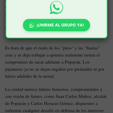
con los recursos públicos, sagrados tesoros que
deberían emplearse en mejorar la calidad de vida de los
más vulnerables. Afortunadamente, aunque la justicia
¡UNIRME AL GRUPO YA!
colombiana suele ser lenta, al final siempre alcanza a
los pillos.
Es hora de que el ruido de los "pitos" y las "flautas"
cese y se deje trabajar a quienes realmente tienen el
compromiso de sacar adelante a Popayán. Los
payaneses ya no se dejan engañar por pirámides ni por
falsos adalides de la moral.
La ciudad merece líderes honestos, comprometidos y
con visión de futuro, como Juan Carlos Muñoz, alcalde
de Popayán y Carlos Horacio Gómez, dispuestos a
enfrentar cualquier desafío en defensa de los intereses