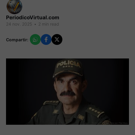
PeriodicoVirtual.com
24 nov. 2025
•
2 min read
Compartir: