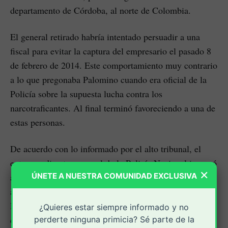
departamento de Córdoba, al norte de Colombia.
El general retirado habría intentado persuadir a una
fiscal para evitar la captura del empresario el pasado 8
de febrero de 2014. Este comportamiento muy contrario
a lo que pregonaba Palomino cuando era oficial de la
Policía sobre la supuesta lucha contra los
narcotraficantes. Al final terminó favoreciendo a una de
estas personas.
De acuerdo con lo informado por el alto tribunal, el
entonces director general de la Policía Nacional increpó
×
ÚNETE A NUESTRA COMUNIDAD EXCLUSIVA
a la fiscal Sonia Lucero Velásquez en su propia casa,
acompañado por el mayor Jorge Enrique Rodríguez
Peralta, entonces director de la Dijín, para intervenir en
¿Quieres estar siempre informado y no
el proceso contra Luis Gonzalo Gallo, investigado por
perderte ninguna primicia? Sé parte de la