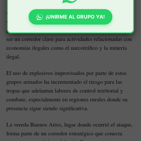
Briceño, una de las estructuras disidentes de las Farc,
como responsables del ataque. Este grupo residual
¡UNIRME AL GRUPO YA!
opera bajo el mando de alias “Calarcá” y mantiene
presencia en esta región estratégica, caracterizada por
ser un corredor clave para actividades relacionadas con
economías ilegales como el narcotráfico y la minería
ilegal.
El uso de explosivos improvisados por parte de estos
grupos armados ha incrementado el riesgo para las
tropas que adelantan labores de control territorial y
combate, especialmente en regiones rurales donde su
presencia sigue siendo significativa.
La vereda Buenos Aires, lugar donde ocurrió el ataque,
forma parte de un corredor estratégico que conecta