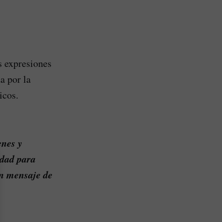
s expresiones
a por la
icos.
enes y
idad para
un mensaje de