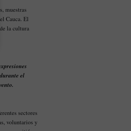
as, muestras
del Cauca. El
de la cultura
expresiones
 durante el
vento.
erentes sectores
s, voluntarios y