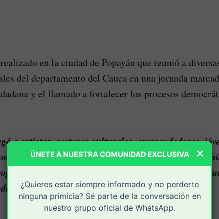
realizado en la ciudad de Popayán que reunió a diversa
iales del departamento del Cauca en una jornada marcad
udadana y el llamado a fortalecer los procesos democrát
gó a artistas, gestores culturales, emprendedores, jóv
×
ÚNETE A NUESTRA COMUNIDAD EXCLUSIVA
sociales que encontraron en este espacio una oportun
opuestas, fortalecer los lazos comunitarios y enviar 
¿Quieres estar siempre informado y no perderte
io de los desafíos que enfrenta la región.
ninguna primicia? Sé parte de la conversación en
nuestro grupo oficial de WhatsApp.