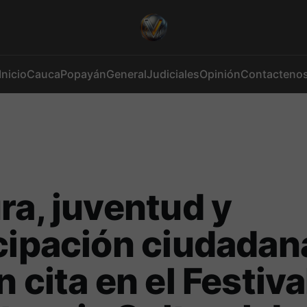
Inicio
Cauca
Popayán
General
Judiciales
Opinión
Contacteno
ra, juventud y
cipación ciudadan
n cita en el Festiva