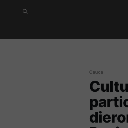
Cauca
Cultu
parti
diero