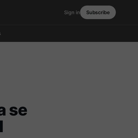
Sign in
Subscribe
s
a se
l