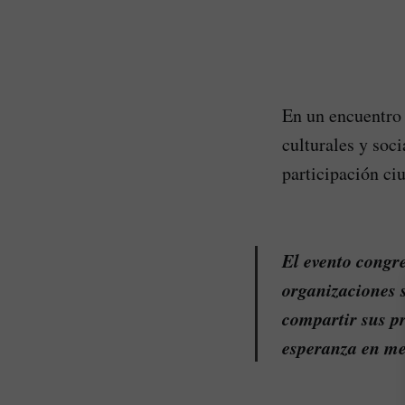
En un encuentro 
culturales y soc
participación ci
El evento congre
organizaciones 
compartir sus pr
esperanza en med