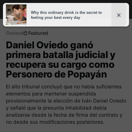
General
Featured
Daniel Oviedo ganó
primera batalla judicial y
recupera su cargo como
Personero de Popayán
El alto tribunal concluyó que no había suficientes
elementos para mantener suspendida
provisionalmente la elección de Iván Daniel Oviedo
y señaló que la presunta inhabilidad debía
analizarse desde la fecha de firma del contrato y
no desde sus modificaciones posteriores.