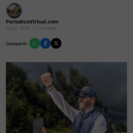
PeriodicoVirtual.com
10 jun. 2026
•
1 min read
Compartir: