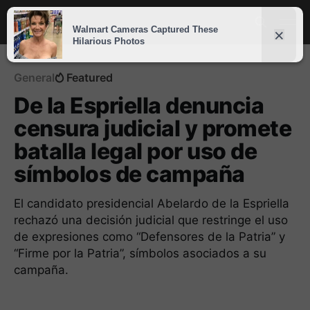
General
Featured
De la Espriella denuncia
censura judicial y promete
batalla legal por uso de
símbolos de campaña
El candidato presidencial Abelardo de la Espriella
rechazó una decisión judicial que restringe el uso
de expresiones como “Defensores de la Patria” y
“Firme por la Patria”, símbolos asociados a su
campaña.