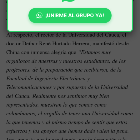
del pensamiento, las habilidades y la disciplina que hoy
les permiten alcanzar logros tan importantes en
¡UNIRME AL GRUPO YA!
escenarios de nivel mundial”.
Al respecto, el rector de la Universidad del Cauca, el
doctor Deibar René Hurtado Herrera, manifestó desde
China con inmensa alegría que
“Estamos muy
orgullosos de nuestras y nuestros estudiantes, de los
profesores, de la preparación que recibieron, de la
Facultad de Ingeniería Electrónica y
Telecomunicaciones y por supuesto de la Universidad
del Cauca. Realmente nos sentimos muy bien
representados, muestran lo que somos como
colombianos, el orgullo de tener una Universidad como
la que tenemos y al mismo tiempo de sentir que estos
esfuerzos y los apoyos que hemos dado valen la pena.
Una apuesta por la excelencia, por la formación y la