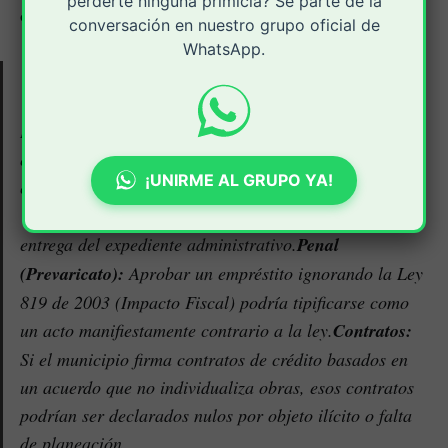
perderte ninguna primicia? Sé parte de la
orgánica de presupuesto.
conversación en nuestro grupo oficial de
WhatsApp.
¿Por qué es un riesgo jurídico extremo?
Desde la óptica del derecho administrativo y penal
colombiano, este caso presenta tres vulnerabilidades
¡UNIRME AL GRUPO YA!
críticas:
Disciplinaria:
El juzgado ya calificó como
"falta gravísima" la posible desobediencia en la
entrega del expediente administrativo.
Penal
(Prevaricato):
Aprobar un empréstito ignorando la Ley
819 de 2003 (Impacto Fiscal) podría tipificarse como
un acto manifiestamente contrario a la ley.
Contratos:
Si el municipio firma contratos de crédito basados en
un acuerdo que no individualiza obras, esos contratos
podrían ser declarados nulos por objeto ilícito o falta
de planeación.