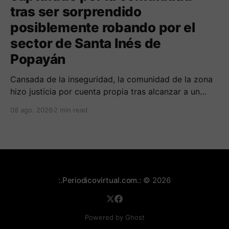
tras ser sorprendido
posiblemente robando por el
sector de Santa Inés de
Popayán
Cansada de la inseguridad, la comunidad de la zona
hizo justicia por cuenta propia tras alcanzar a un
sujeto señalado de robar por esta sector de la
08 ago. 2026
2 min read
comuna cuatro. La gente pedía que lo incineraran,
como pasó con la moto que al parecer usaba para
afectar a la comunidad.
:.Periodicovirtual.com.:
© 2026
Powered by Ghost