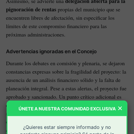
delegación abierta para la
Asimismo, se advierte una
pignoración de rentas
propias del municipio que se
encuentren libres de afectación, sin especificar los
límites de este compromiso financiero para las
próximas administraciones.
Advertencias ignoradas en el Concejo
Durante los debates en comisión y plenaria, se dejaron
constancias expresas sobre la fragilidad del proyecto: la
ausencia de un análisis financiero sólido y la falta de
planeación integral. Pese a estas alertas, el proyecto fue
aprobado y sancionado. Un punto crítico adicional es
que, en la exposición de motivos, se afirmó que el
×
ÚNETE A NUESTRA COMUNIDAD EXCLUSIVA
análisis de impacto fiscal de la Ley 819 de 2003 no
era aplicable
, una premisa que los demandantes
¿Quieres estar siempre informado y no
consideran una violación directa a la normativa