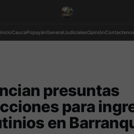
Inicio
Cauca
Popayán
General
Judiciales
Opinión
Contacteno
ncian presuntas
icciones para ingr
tinios en Barranqu