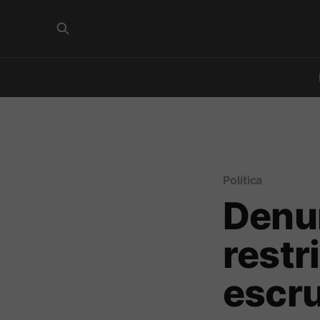
Política
Denu
restr
escru