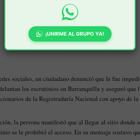
¡UNIRME AL GRUPO YA!
redes sociales, un ciudadano denunció que le fue impedi
delantan los escrutinios en Barranquilla y aseguró que 
cionarios de la Registraduría Nacional con apoyo de la 
ión, la persona manifestó que al llegar al sitio donde s
tinio se le prohibió el acceso. En su mensaje sostuvo qu