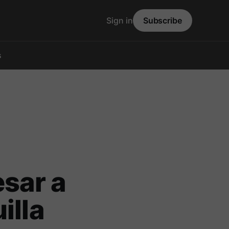
Sign in
Subscribe
s
esar a
illa