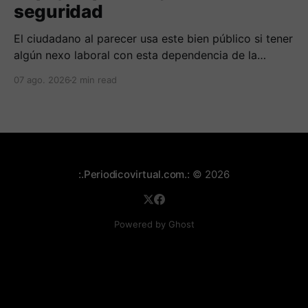
seguridad
El ciudadano al parecer usa este bien público si tener
algún nexo laboral con esta dependencia de la
alcaldía. Se espera la respuesta de las autoridades
07 ago. 2026
2 min read
municipales frente al tema.
:.Periodicovirtual.com.:
© 2026
Powered by Ghost