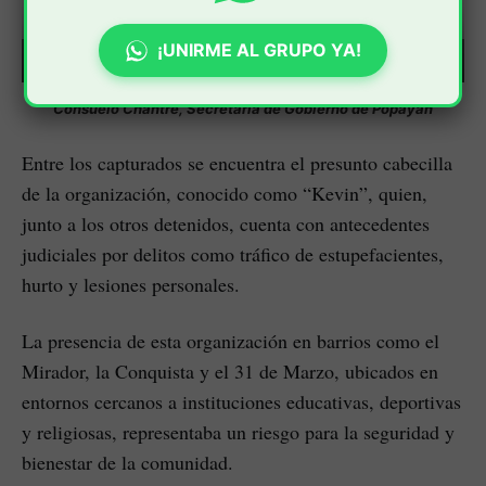
¡UNIRME AL GRUPO YA!
0:00
/
0:30
1×
Consuelo Chantre, Secretaria de Gobierno de Popayán
Entre los capturados se encuentra el presunto cabecilla
de la organización, conocido como “Kevin”, quien,
junto a los otros detenidos, cuenta con antecedentes
judiciales por delitos como tráfico de estupefacientes,
hurto y lesiones personales.
La presencia de esta organización en barrios como el
Mirador, la Conquista y el 31 de Marzo, ubicados en
entornos cercanos a instituciones educativas, deportivas
y religiosas, representaba un riesgo para la seguridad y
bienestar de la comunidad.