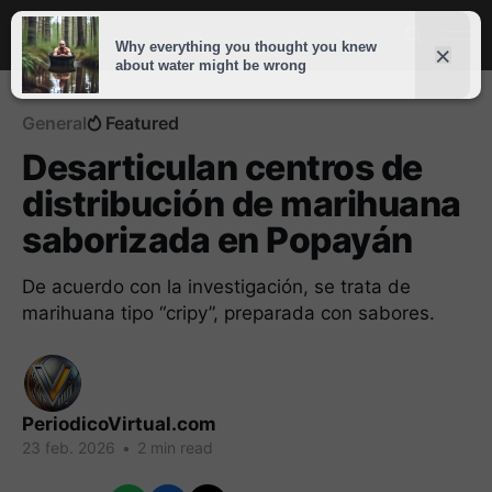
General
Featured
Desarticulan centros de
distribución de marihuana
saborizada en Popayán
De acuerdo con la investigación, se trata de
marihuana tipo “cripy”, preparada con sabores.
PeriodicoVirtual.com
23 feb. 2026
•
2 min read