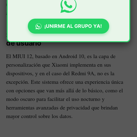
tipos de usuarios, permitiendo personalizar el
almacenamiento de acuerdo a lo que cada uno requiera.
¡UNIRME AL GRUPO YA!
Sistema operativo MIUI y experiencia
de usuario
El MIUI 12, basado en Android 10, es la capa de
personalización que Xiaomi implementa en sus
dispositivos, y en el caso del Redmi 9A, no es la
excepción. Este sistema ofrece una experiencia única
con opciones que van más allá de lo básico, como el
modo oscuro para facilitar el uso nocturno y
herramientas avanzadas de privacidad que brindan
mayor control sobre los datos.