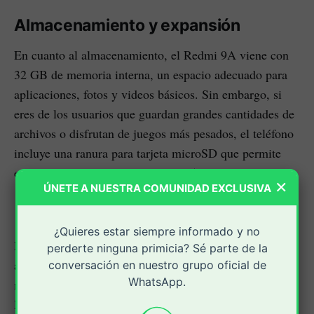
Almacenamiento y expansión
En cuanto al almacenamiento, el Redmi 9A viene con
32 GB de memoria interna, un espacio adecuado para
aplicaciones, fotos y videos básicos. Sin embargo, si
eres de los usuarios que guardan grandes cantidades de
archivos o disfrutan de juegos más pesados, el teléfono
incluye una ranura para tarjeta microSD que permite
expandir el almacenamiento hasta 512 GB.
×
ÚNETE A NUESTRA COMUNIDAD EXCLUSIVA
¿Quieres estar siempre informado y no
Esta opción es clave para quienes necesitan espacio
perderte ninguna primicia? Sé parte de la
adicional sin pagar el precio elevado de un modelo con
conversación en nuestro grupo oficial de
WhatsApp.
mayor memoria interna. Gracias a esta característica, el
Redmi 9A se adapta a las necesidades de diferentes