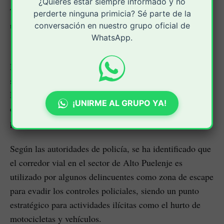
¿Quieres estar siempre informado y no
También se inmovilizó una motocicleta color rojo, que
perderte ninguna primicia? Sé parte de la
utilizaba el ciudadano en el momento de su detención.
conversación en nuestro grupo oficial de
WhatsApp.
Luego de ser capturado en flagrancia, se le informaron
sus derechos, y fue trasladado a las instalaciones de la
Fiscalía para los procedimientos de judicialización
¡UNIRME AL GRUPO YA!
correspondientes, posteriormente, un juez lo envió a
prisión.
Según las autoridades de policía, se ha identificado que
el corredor vial en el sector de Alto Puelenje es
utilizado por algunos delincuentes como zona de escape
para evadir los controles policiales, siendo un punto
estratégico para actividades ilícitas como el hurto de
motocicletas y vehículos.