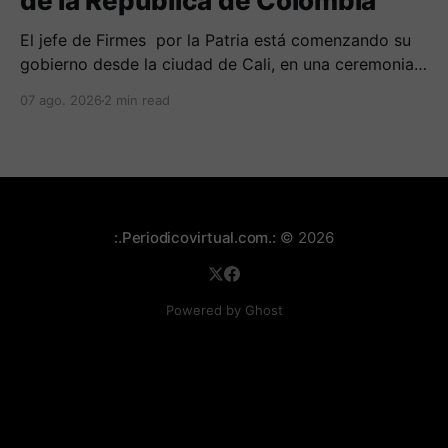
de la República de Colombia
El jefe de Firmes por la Patria está comenzando su
gobierno desde la ciudad de Cali, en una ceremonia
inédita con la presencia de varios símbolos de
07 ago. 2026
2 min read
gobiernos conservadores.
:.Periodicovirtual.com.:
© 2026
Powered by Ghost