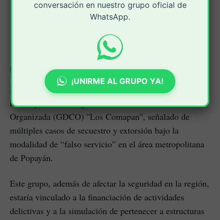
conversación en nuestro grupo oficial de
Un sexto capturado, con antecedentes por
WhatsApp.
hurto calificado, recibió medida no privativa
de la libertad.
Modalidad de falso servicio
¡UNIRME AL GRUPO YA!
De acuerdo con las investigaciones, los capturados
harían parte del Grupo de Delincuencia Común
Organizada (GDCO) "Los Comapan", señalado de
múltiples casos de secuestro y extorsión bajo la
modalidad de “falso servicio” en el área metropolitana
de Popayán.
Este grupo, además de afectar la seguridad en la región,
estaría vinculado a la financiación de actividades
delictivas y a la simulación de pertenecer a estructuras