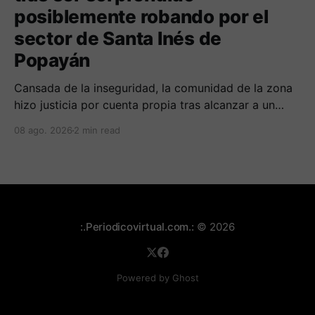
posiblemente robando por el
sector de Santa Inés de
Popayán
Cansada de la inseguridad, la comunidad de la zona
hizo justicia por cuenta propia tras alcanzar a un
sujeto señalado de robar por esta sector de la
08 ago. 2026
2 min read
comuna cuatro. La gente pedía que lo incineraran,
como pasó con la moto que al parecer usaba para
afectar a la comunidad.
:.Periodicovirtual.com.:
© 2026
Powered by Ghost