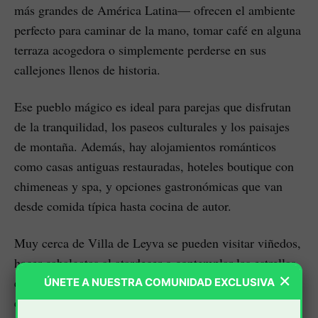
más grandes de América Latina— ofrecen el ambiente
perfecto para caminar de la mano, tomar café en alguna
terraza acogedora o simplemente perderse en sus
callejones llenos de historia.
Ese pueblo mágico es ideal para parejas que disfrutan
de la tranquilidad, los paseos culturales y los paisajes
de montaña. Además, hay alojamientos románticos
como casas antiguas restauradas, hoteles boutique con
chimeneas y spa, y opciones gastronómicas que van
desde comida típica hasta cocina de autor.
Muy cerca de Villa de Leyva se pueden visitar viñedos,
hacer cabalgatas al atardecer o contemplar las estrellas
×
en un cielo despejado. Incluso, para quienes buscan
ÚNETE A NUESTRA COMUNIDAD EXCLUSIVA
experiencias más íntimas, hay glampings rodeados de