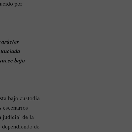
ducido por
carácter
anunciada
anece bajo
sta bajo custodia
s escenarios
 judicial de la
, dependiendo de