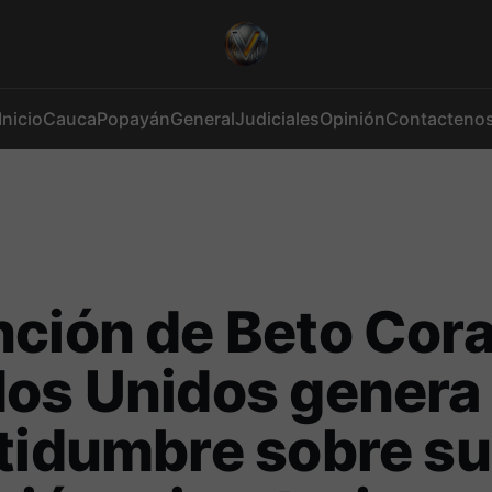
Inicio
Cauca
Popayán
General
Judiciales
Opinión
Contacteno
ción de Beto Cora
dos Unidos genera
tidumbre sobre su