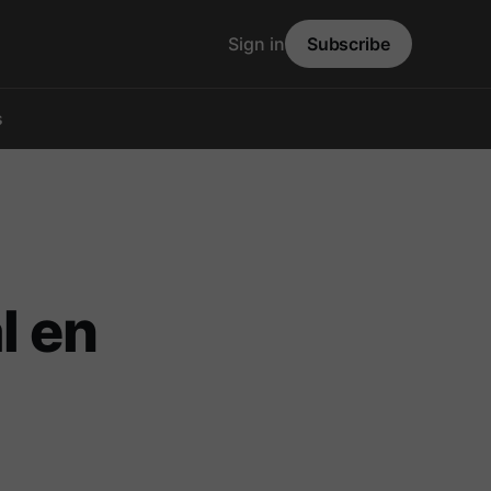
Sign in
Subscribe
s
l en