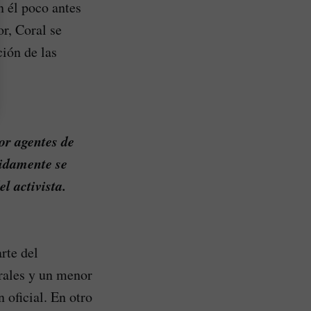
n él poco antes
r, Coral se
ión de las
or agentes de
pidamente se
l activista.
rte del
rales y un menor
 oficial. En otro