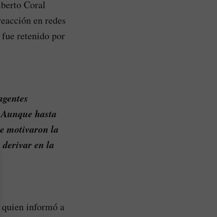
mberto Coral
eacción en redes
 fue retenido por
agentes
. Aunque hasta
ue motivaron la
 derivar en la
, quien informó a