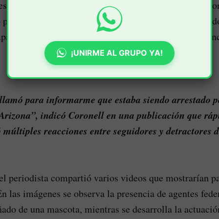
des sociales que el activista colombiano se comunicó co
o por funcionarios federales. Según relató el comunicado
añado por uno de sus hijos al momento de la intervenc
¡UNIRME AL GRUPO YA!
llamó para informarme que estaba siendo arrestado p
Arizona”, indicó Coronell en una publicación que rá
ó múltiples reacciones entre seguidores y detractores de
el periodista compartió varios videos que mostrarían pa
n las imágenes se observa la presencia de agentes fede
do de una mascota, mientras se desarrolla la actuación