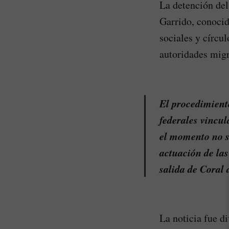
La detención del
Garrido, conoci
sociales y círcu
autoridades migr
El procedimiento
federales vincu
el momento no se
actuación de las
salida de Coral 
La noticia fue d