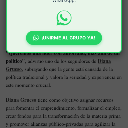
WhatsApp.
creo que es hora de devolver a esta tierra todo lo que
me ha dado"
, señaló la candidata, quien cuenta con el
respaldo del Partido de la U y ha obtenido un amplio
apoyo en su ciudad, más allá de las afiliaciones
partidistas.
¡UNIRME AL GRUPO YA!
"Queremos una líder con autoridad, más allá de un
político"
Diana
, advirtió uno de los seguidores de
Grueso
, subrayando que la gente está cansada de la
política tradicional y valora la seriedad y experiencia en
este momento crucial.
Diana Grueso
tiene como objetivo asignar recursos
para fomentar el emprendimiento, formalizar el empleo,
crear fondos para la transformación de la materia prima
y promover alianzas público-privadas para agilizar la