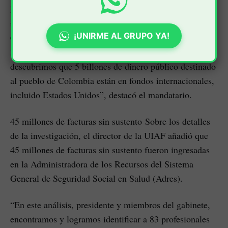
los grandes operadores de medicinas en el país. “Es
uno de los grandes operadores de medicinas en
¡UNIRME AL GRUPO YA!
Colombia, grandísimo, porque sus negocios alcanzan
35 billones en contratos de medicinas. Y ya
descubrimos que 5 billones de dinero público destinado
al pueblo de Colombia están en fondos internacionales,
incluido Estados Unidos”, destacó el mandatario.
45 millones de facturas sin sustento Sobre los detalles
de la investigación, el director de la UIAF añadió que
45 millones de facturas sin sustento fueron ingresadas
en la Administradora de los Recursos del Sistema
General de Seguridad Social en Salud (Adres).
“En este análisis, presidente y miembros del gabinete,
encontramos y logramos identificar a 83 profesionales