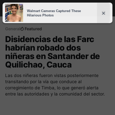
General
Featured
Disidencias de las Farc
habrían robado dos
niñeras en Santander de
Quilichao, Cauca
Las dos niñeras fueron vistas posteriormente
transitando por la vía que conduce al
corregimiento de Timba, lo que generó alerta
entre las autoridades y la comunidad del sector.