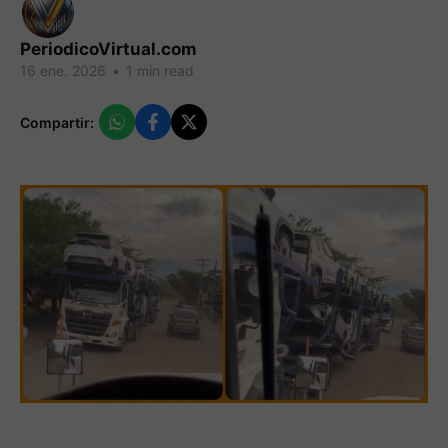
PeriodicoVirtual.com
16 ene. 2026
•
1 min read
Compartir: