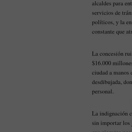
alcaldes para en
servicios de trá
políticos, y la 
constante que atr
La concesión rui
$16.000 millones,
ciudad a manos d
desdibujada, don
personal.
La indignación c
sin importar los