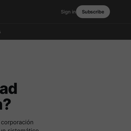
Sign in
Subscribe
s
dad
n?
 corporación
un sistemático