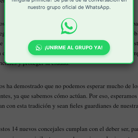
 enorgulleció como payaneses?
nuestro grupo oficial de WhatsApp.
os 14 nuevos concejales del Concejo de Popayán rompan
ega de la ciudad a particulares y sean la voz de un pueb
de su patrimonio público. Esperamos que trabajen en es
¡UNIRME AL GRUPO YA!
n el alcalde Juan Carlos Muñoz, quien prometió en cam
nciales y proteger la ciudad.
nos ha demostrado que no podemos esperar mucho de lo
entes, ya que sabemos cómo actúan. Por eso, esperamos
n con esta tradición y sean fieles guardianes de nuestr
tos 14 nuevos concejales cumplan con el deber ser, par