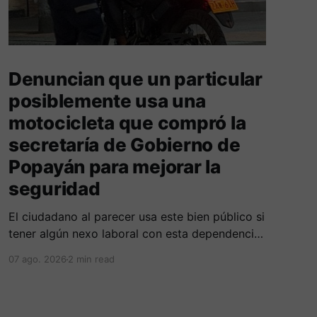
Denuncian que un particular
posiblemente usa una
motocicleta que compró la
secretaría de Gobierno de
Popayán para mejorar la
seguridad
El ciudadano al parecer usa este bien público si
tener algún nexo laboral con esta dependencia
de la alcaldía. Se espera la respuesta de las
07 ago. 2026
2 min read
autoridades municipales frente al tema.