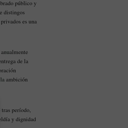
mbrado público y
e distingos
 privados es una
a anualmente
entrega de la
oración
 la ambición
 tras período,
eldía y dignidad