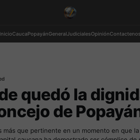
Inicio
Cauca
Popayán
General
Judiciales
Opinión
Contacteno
ed
e quedó la digni
oncejo de Popayá
s más que pertinente en un momento en que la
 capital caucana ha demostrado ser cómplice de 