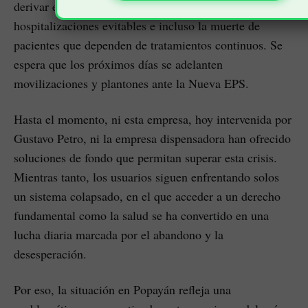
derivar en complicaciones graves de salud,
hospitalizaciones evitables e incluso la muerte de
pacientes que dependen de tratamientos continuos. Se
espera que los próximos días se adelanten
movilizaciones y plantones ante la Nueva EPS.
Hasta el momento, ni esta empresa, hoy intervenida por
Gustavo Petro, ni la empresa dispensadora han ofrecido
soluciones de fondo que permitan superar esta crisis.
Mientras tanto, los usuarios siguen enfrentando solos
un sistema colapsado, en el que acceder a un derecho
fundamental como la salud se ha convertido en una
lucha diaria marcada por el abandono y la
desesperación.
Por eso, la situación en Popayán refleja una