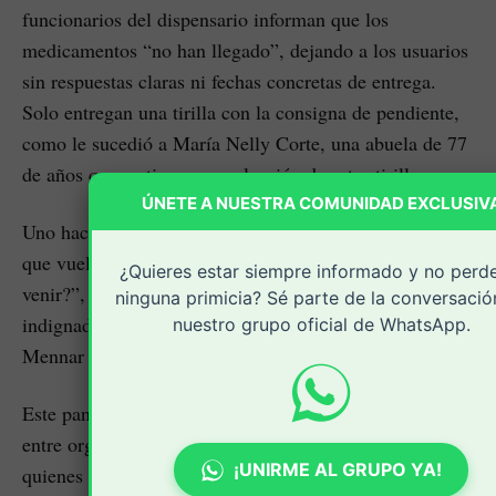
funcionarios del dispensario informan que los
medicamentos “no han llegado”, dejando a los usuarios
sin respuestas claras ni fechas concretas de entrega.
Solo entregan una tirilla con la consigna de pendiente,
como le sucedió a María Nelly Corte, una abuela de 77
de años que ya tiene una colección de estas tirillas.
ÚNETE A NUESTRA COMUNIDAD EXCLUSIV
Uno hace la fila, pasa la noche aquí y al final le dicen
que vuelva otro día. ¿Cuántas veces más tenemos que
¿Quieres estar siempre informado y no perd
venir?”, cuestionó un acompañante visiblemente
ninguna primicia? Sé parte de la conversació
indignado al momento de hacer fila en la sede de
nuestro grupo oficial de WhatsApp.
Mennar del barrio Bolívar.
Este panorama ha generado creciente preocupación
entre organizaciones sociales y líderes comunitarios,
¡UNIRME AL GRUPO YA!
quienes advierten que la falta de medicamentos podría