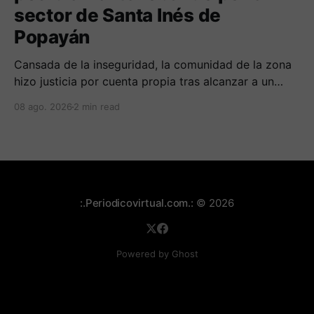
sector de Santa Inés de
Popayán
Cansada de la inseguridad, la comunidad de la zona
hizo justicia por cuenta propia tras alcanzar a un
sujeto señalado de robar por esta sector de la
08 ago. 2026
2 min read
comuna cuatro. La gente pedía que lo incineraran,
como pasó con la moto que al parecer usaba para
afectar a la comunidad.
:.Periodicovirtual.com.:
© 2026
Powered by Ghost