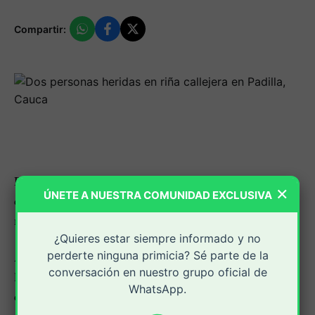
Compartir:
Dos personas resultaron heridas en medio de una riña
×
ÚNETE A NUESTRA COMUNIDAD EXCLUSIVA
callejera que se registró en el barrio La Ceiba del
municipio de Padilla, Cauca.
¿Quieres estar siempre informado y no
perderte ninguna primicia? Sé parte de la
Así fue confirmado por las autoridades al exponer que
conversación en nuestro grupo oficial de
los hechos sucedieron en la tarde de este jueves 28 de
WhatsApp.
diciembre cuando se encontraron varios jóvenes en este