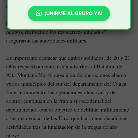
contrarrestar el ataque y, posteriormente, trasladar a
¡UNIRME AL GRUPO YA!
Yepez Zapata y Oviedo hacia la sala de urgencias del
hospital de El Bordo. “Los dos soldados están fuera de
peligro, recibiendo los respectivos cuidados”,
aseguraron las autoridades militares.
Es importante destacar que ambos soldados, de 20 y 21
años respectivamente, están adscritos al Batallón de
Alta Montaña No. 4, cuya área de operaciones abarca
varios municipios del sur del departamento del Cauca.
En este momento, las operaciones ofensivas y de
control continúan en la franja suroccidental del
departamento, con el objetivo de debilitar militarmente
a las disidencias de las Farc, que han intensificado sus
actividades tras la finalización de la tregua de año
nuevo.