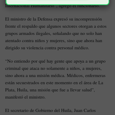
Internacional Humanitario”, agregó el funcionario.
El ministro de la Defensa expresó su incomprensión
frente el respaldo que algunos sectores otorgan a estos
grupos armados ilegales, señalando que no solo han
atentado contra niños y mujeres, sino que ahora han
dirigido su violencia contra personal médico.
“No entiendo por qué hay gente que apoya a un grupo
criminal que ataca no solamente a niños, a mujeres,
sino ahora a una misión médica. Médicos, enfermeras
están secuestrados en este momento en el área de La
Plata, Huila, una misión que fue a llevar salud”,
manifestó el ministro.
El secretario de Gobierno del Huila, Juan Carlos