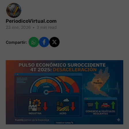
PeriodicoVirtual.com
23 ene. 2026
•
3 min read
Compartir: