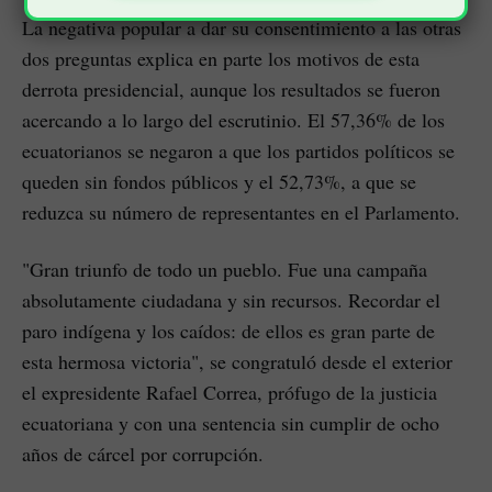
La negativa popular a dar su consentimiento a las otras
dos preguntas explica en parte los motivos de esta
derrota presidencial, aunque los resultados se fueron
acercando a lo largo del escrutinio. El 57,36% de los
ecuatorianos se negaron a que los partidos políticos se
queden sin fondos públicos y el 52,73%, a que se
reduzca su número de representantes en el Parlamento.
"Gran triunfo de todo un pueblo. Fue una campaña
absolutamente ciudadana y sin recursos. Recordar el
paro indígena y los caídos: de ellos es gran parte de
esta hermosa victoria", se congratuló desde el exterior
el expresidente Rafael Correa, prófugo de la justicia
ecuatoriana y con una sentencia sin cumplir de ocho
años de cárcel por corrupción.