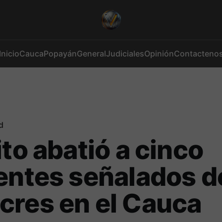
Inicio
Cauca
Popayán
General
Judiciales
Opinión
Contacteno
d
ito abatió a cinco
entes señalados d
res en el Cauca