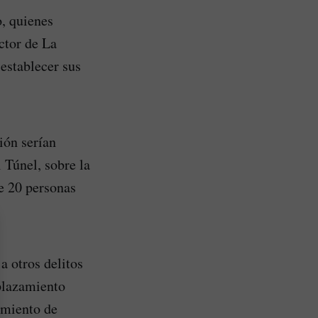
, quienes
ctor de La
 establecer sus
ión serían
l Túnel, sobre la
e 20 personas
a otros delitos
splazamiento
amiento de