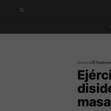
General
Feature
Ejérc
disid
masac