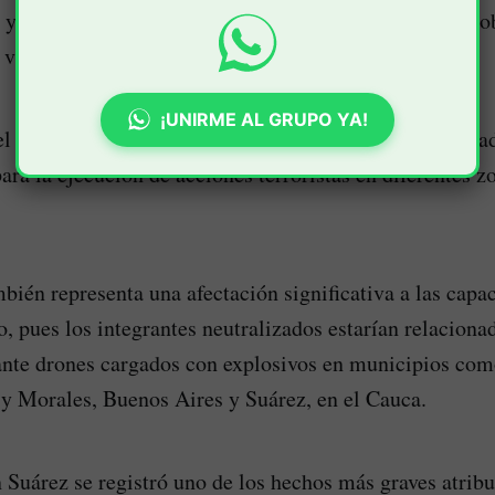
y el hurto de vehículos y maquinaria utilizada en las o
 vía Panamericana.
¡UNIRME AL GRUPO YA!
l reporte oficial, los automotores robados eran emplea
ara la ejecución de acciones terroristas en diferentes z
bién representa una afectación significativa a las capa
, pues los integrantes neutralizados estarían relaciona
ante drones cargados con explosivos en municipios co
 y Morales, Buenos Aires y Suárez, en el Cauca.
 Suárez se registró uno de los hechos más graves atribu