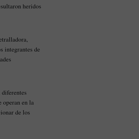
esultaron heridos
.
etralladora,
s integrantes de
dades
 diferentes
e operan en la
ionar de los