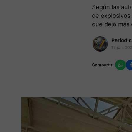
Según las auto
de explosivos 
que dejó más d
Periodi
17 jun. 20
Compartir: