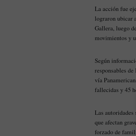
La acción fue ej
lograron ubicar 
Gallera, luego d
movimientos y u
Según informació
responsables de l
vía Panamericana
fallecidas y 45 h
Las autoridades 
que afectan grav
forzado de famil