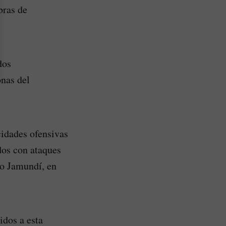
bras de
dos
onas del
cidades ofensivas
dos con ataques
mo Jamundí, en
idos a esta