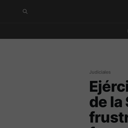
Judiciales
Ejérc
de la
frust