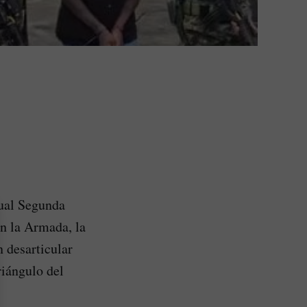
ual Segunda
on la Armada, la
 desarticular
riángulo del