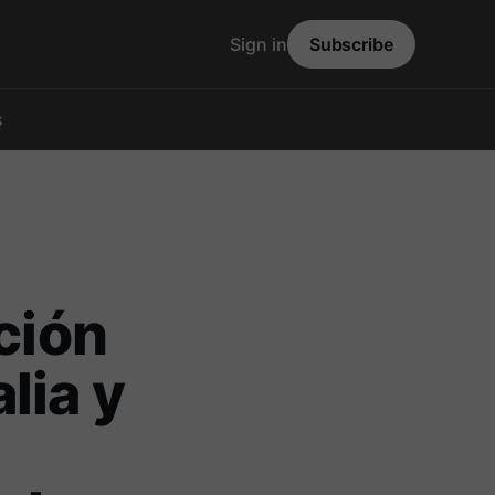
Sign in
Subscribe
s
ción
lia y