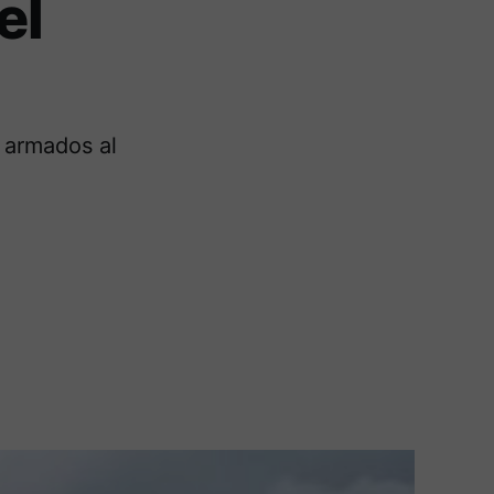
el
s armados al