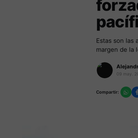
forza
pacíf
Estas son las 
margen de la 
Alejand
09 may. 2
Compartir: