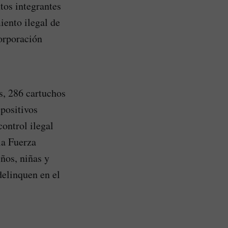
tos integrantes
iento ilegal de
corporación
s, 286 cartuchos
spositivos
control ilegal
la Fuerza
ños, niñas y
delinquen en el