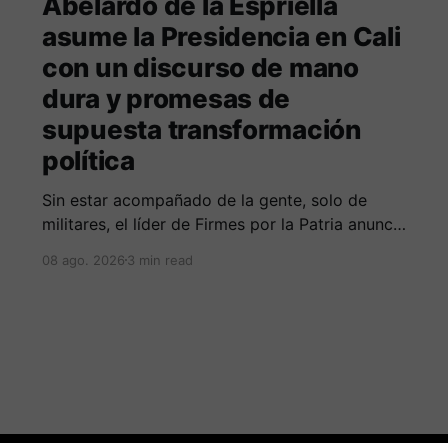
Abelardo de la Espriella
asume la Presidencia en Cali
con un discurso de mano
dura y promesas de
supuesta transformación
política
Sin estar acompañado de la gente, solo de
militares, el líder de Firmes por la Patria anuncia
guerra total contra las organizaciones armada
08 ago. 2026
3 min read
ilegales y posiblemente lucha contra la
corrupción.