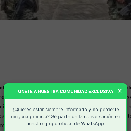
nte ofensiva contra el Grupo Armado Organizado resid
×
ÚNETE A NUESTRA COMUNIDAD EXCLUSIVA
pas del Ejército Nacional, en una operación conjunta c
ial y en coordinación con la Policía Nacional, lograron
¿Quieres estar siempre informado y no perderte
estructura Coordinadora Guerrillera del Pacífico en el t
ninguna primicia? Sé parte de la conversación en
nuestro grupo oficial de WhatsApp.
amento de Nariño.