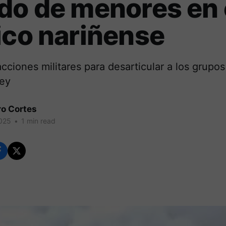
do de menores en 
ico nariñense
acciones militares para desarticular a los grupo
ley
ro Cortes
025
•
1 min read