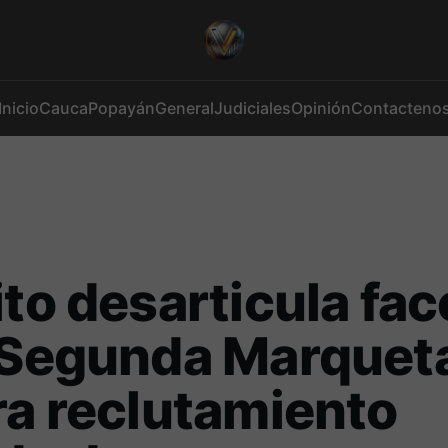
Inicio
Cauca
Popayán
General
Judiciales
Opinión
Contacteno
ito desarticula fac
 Segunda Marqueta
ra reclutamiento