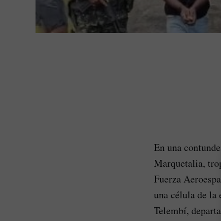
En una contunde
Marquetalia, tro
Fuerza Aeroespac
una célula de la 
Telembí, depart