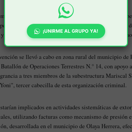
 meses de labores de inteligencia, se ejecutaron dos op
permitieron la captura de cinco presuntos integrantes d
¡UNIRME AL GRUPO YA!
 y la frustración del reclutamiento forzado de dos meno
vención se llevó a cabo en zona rural del municipio de
 Batallón de Operaciones Terrestres N.° 14, con apoyo a
agrancia a tres miembros de la subestructura Mariscal S
Yoni", tercer cabecilla de esta organización criminal.
starían implicados en actividades sistemáticas de extor
ales, utilizando facturas como mecanismo de presión e
ón, desarrollada en el municipio de Olaya Herrera, efec