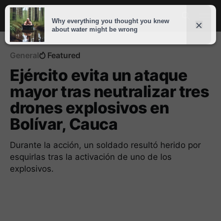
General
Featured
Ejército evita un ataque
mayor tras neutralizar tres
drones explosivos en
Bolívar, Cauca
Durante la acción, un soldado resultó herido por
esquirlas tras la activación de uno de los
explosivos.