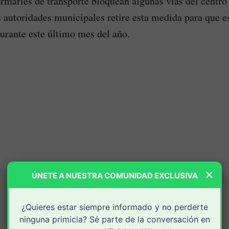
ormarles de transporte bloquean algunas vías del centro 
 autoridades municipales retire esta medida para que e
urante este último mes del año.
×
ÚNETE A NUESTRA COMUNIDAD EXCLUSIVA
¿Quieres estar siempre informado y no perderte
ninguna primicia? Sé parte de la conversación en