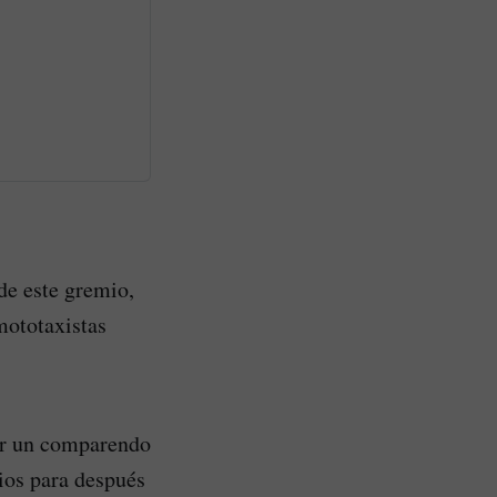
 de este gremio,
mototaxistas
er un comparendo
rios para después