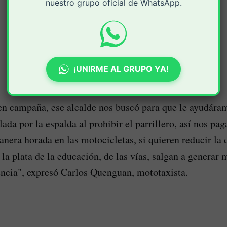
nuestro grupo oficial de WhatsApp.
¡UNIRME AL GRUPO YA!
n campaña, ese alcalde nos buscó para que le ayudáram
lada por la espalda al prohibir el parrillero, así nos p
nera horada en las motocicletas, si quieren reducir la 
la plata de la educación, de las vías, salgan a generar 
encia", expresó Carlos Quenguan, mototaxista.