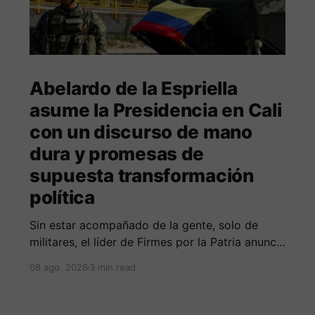
Abelardo de la Espriella
asume la Presidencia en Cali
con un discurso de mano
dura y promesas de
supuesta transformación
política
Sin estar acompañado de la gente, solo de
militares, el líder de Firmes por la Patria anuncia
guerra total contra las organizaciones armada
08 ago. 2026
3 min read
ilegales y posiblemente lucha contra la
corrupción.