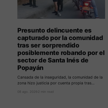
Presunto delincuente es
capturado por la comunidad
tras ser sorprendido
posiblemente robando por el
sector de Santa Inés de
Popayán
Cansada de la inseguridad, la comunidad de la
zona hizo justicia por cuenta propia tras
alcanzar a un sujeto señalado de robar por esta
08 ago. 2026
2 min read
sector de la comuna cuatro. La gente pedía que
lo incineraran, como pasó con la moto que al
parecer usaba para afectar a la comunidad.