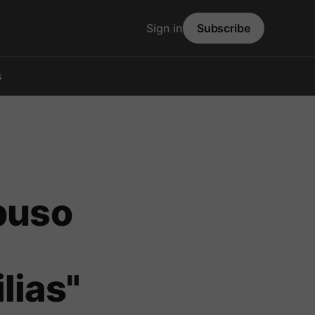
Sign in
Subscribe
s
 puso
lias"