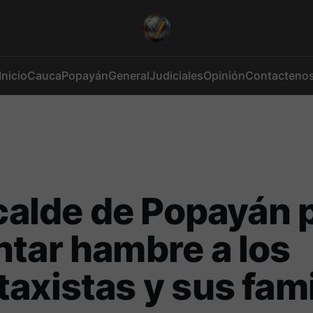
Inicio
Cauca
Popayán
General
Judiciales
Opinión
Contacteno
lcalde de Popayán
tar hambre a los
axistas y sus fami