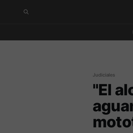
Judiciales
"El a
aguan
motot