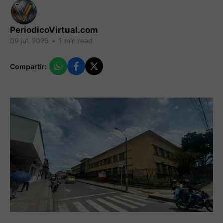
PeriodicoVirtual.com
09 jul. 2025
•
1 min read
Compartir: