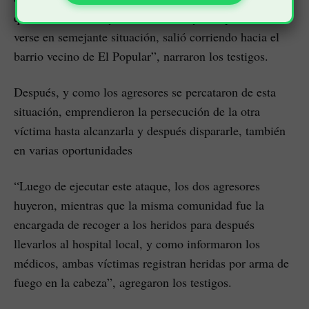
que una de ellas cayó a la carretera y otra persona, al
verse en semejante situación, salió corriendo hacia el
barrio vecino de El Popular”, narraron los testigos.
Después, y como los agresores se percataron de esta
situación, emprendieron la persecución de la otra
víctima hasta alcanzarla y después dispararle, también
en varias oportunidades
“Luego de ejecutar este ataque, los dos agresores
huyeron, mientras que la misma comunidad fue la
encargada de recoger a los heridos para después
llevarlos al hospital local, y como informaron los
médicos, ambas víctimas registran heridas por arma de
fuego en la cabeza”, agregaron los testigos.