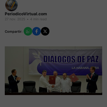
PeriodicoVirtual.com
27 nov. 2025
•
4 min read
Compartir: