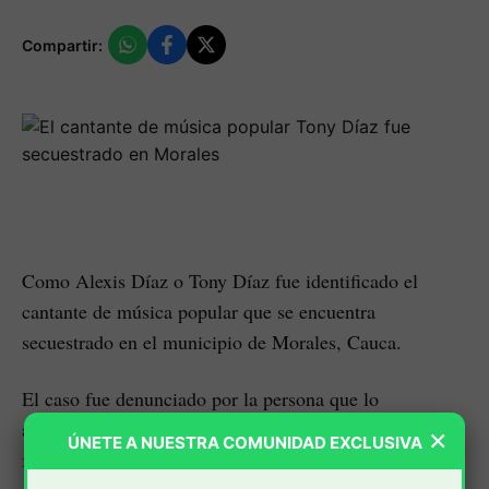
Compartir:
Como Alexis Díaz o Tony Díaz fue identificado el
cantante de música popular que se encuentra
secuestrado en el municipio de Morales, Cauca.
El caso fue denunciado por la persona que lo
acompañaba al momento de la incursión armada que
×
ÚNETE A NUESTRA COMUNIDAD EXCLUSIVA
fue víctima cuando ambos pretendían llegar a este