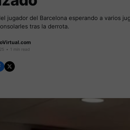
izado
el jugador del Barcelona esperando a varios ju
onsolarles tras la derrota.
coVirtual.com
025
•
1 min read