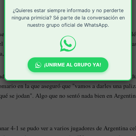
¿Quieres estar siempre informado y no perderte
ninguna primicia? Sé parte de la conversación en
nuestro grupo oficial de WhatsApp.
 semifinales de la encopetada Copa del Rey entre el Atl
el Metropolitano, dejó una reedición del Argentina-Bra
, ganó 4-1 la 'albiceleste'.
¡UNIRME AL GRUPO YA!
do por unas declaraciones de Raphinha en la previa, d
omario en la que aseguró que "vamos a darles una paliz
 qué se jodan". Algo que no sentó nada bien en Argenti
anar 4-1 se pudo ver a varios jugadores de Argentina ce