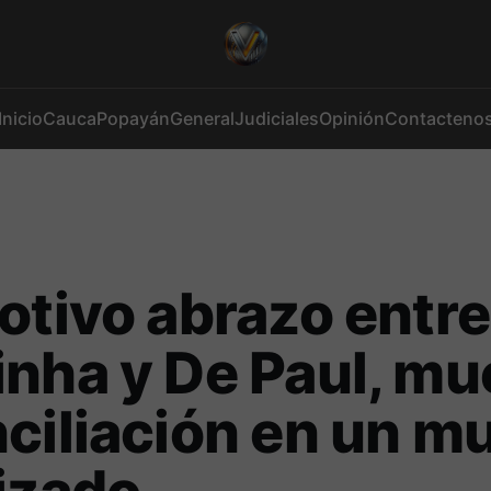
Inicio
Cauca
Popayán
General
Judiciales
Opinión
Contacteno
otivo abrazo entre
nha y De Paul, mu
ciliación en un m