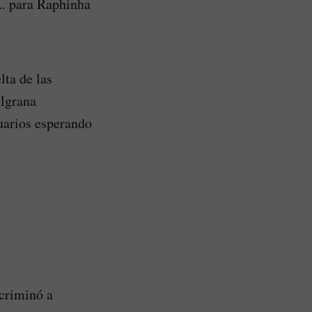
... para Raphinha
lta de las
ulgrana
tuarios esperando
criminó a