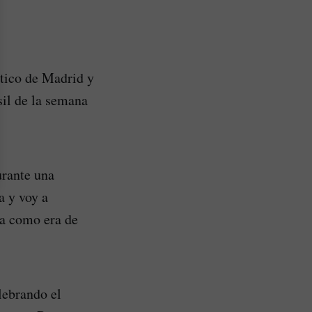
ético de Madrid y
sil de la semana
urante una
a y voy a
na como era de
lebrando el