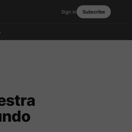
Sign in
Subscribe
s
estra
undo