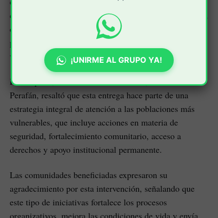
en los discursos. Debe verse reflejado en hechos
concretos, en inversiones reales y en oportunidades para
que nuestras comunidades recuperen la esperanza y
puedan construir un futuro distinto”, manifestaron
voceros del gobierno departamental.
¡UNIRME AL GRUPO YA!
Por su parte, la secretaria de Gobierno, Maribel
Perafán, resaltó que esta entrega hace parte de una
estrategia integral de atención a las poblaciones más
vulnerables, que incluye acciones en materia de
seguridad, fortalecimiento comunitario, acceso a
derechos y apoyo institucional permanente.
Las comunidades beneficiadas expresaron su
agradecimiento por esta intervención, señalando que
este tipo de iniciativas fortalece los procesos
organizativos, mejora las condiciones de vida y envía