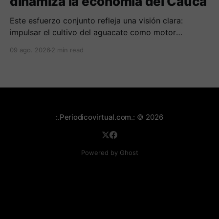
dinamiza la economía del Cauca
Este esfuerzo conjunto refleja una visión clara:
impulsar el cultivo del aguacate como motor
económico y social para las comunidades
09 ago. 2026
2 min read
campesinas de la región.
:.Periodicovirtual.com.:
© 2026
Powered by Ghost