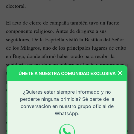
electoral.
El acto de cierre de campaña también tuvo un fuerte
componente religioso. Antes de dirigirse a sus
seguidores, De la Espriella visitó la Basílica del Señor
de los Milagros, uno de los principales lugares de culto
en Buga, donde afirmó haber orado para recibir la
sabiduría necesaria para gobernar el país y representar a
×
todos los colombianos, sin distinción de afiliación
ÚNETE A NUESTRA COMUNIDAD EXCLUSIVA
política. Esto marcó un tono esperanzador y conciliador
en su discurso.
¿Quieres estar siempre informado y no
perderte ninguna primicia? Sé parte de la
En su mensaje central, Abelardo de la Espriella hizo un
conversación en nuestro grupo oficial de
llamado a la reconciliación nacional y a la construcción
WhatsApp.
de un país donde las diferencias ideológicas no dividan
ni antepongan intereses particulares por encima del bien